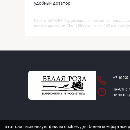
удобный дозатор
Купить
MOYORY Парфюмированное мыло-пенка с аро
пенка с ароматом Cherry&Beans Tonka 400 мл, артикул 
+7 (920)
Пн-Сб с 1
Вс 10.00 
Этот сайт использует файлы cookies для более комфортной 