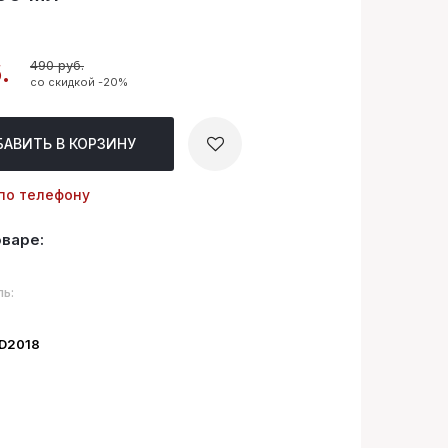
490 руб.
.
со скидкой -20%
БАВИТЬ
В КОРЗИНУ
по телефону
оваре:
ь:
ID2018