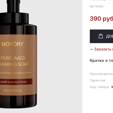
артикул:
390 руб
ДО
— Заказать 
Кратко о т
Производител
Гарантия:
Код товара: