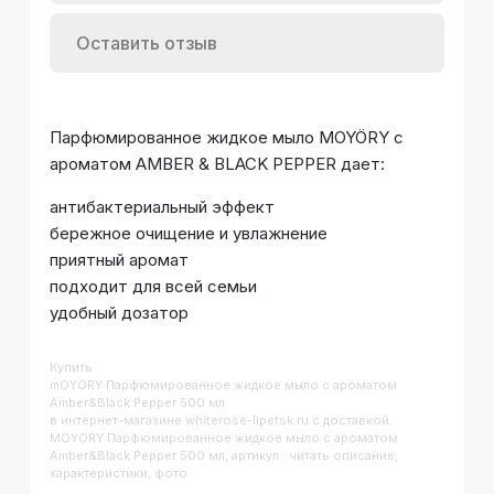
Оставить отзыв
Парфюмированное жидкое мыло MOYÖRY с
ароматом AMBER & BLACK PEPPER дает:
антибактериальный эффект
бережное очищение и увлажнение
приятный аромат
подходит для всей семьи
удобный дозатор
Купить
MOYORY Парфюмированное жидкое мыло с ароматом
Amber&Black Pepper 500 мл
в интернет-магазине whiterose-lipetsk.ru с доставкой.
MOYORY Парфюмированное жидкое мыло с ароматом
Amber&Black Pepper 500 мл, артикул : читать описание,
характеристики, фото