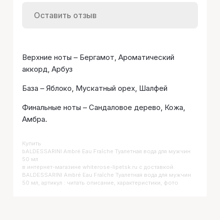
Оставить отзыв
Верхние ноты – Бергамот, Ароматический
аккорд, Арбуз
База – Яблоко, Мускатный орех, Шалфей
Финальные ноты – Сандаловое дерево, Кожа,
Амбра.
Купить
BALDESSARINI Ambré Eau Fraîche Туалетная вода для мужчин
50 мл
в интернет-магазине whiterose-lipetsk.ru с доставкой.
BALDESSARINI Ambré Eau Fraîche Туалетная вода для мужчин
50 мл, артикул : читать описание, характеристики, фото