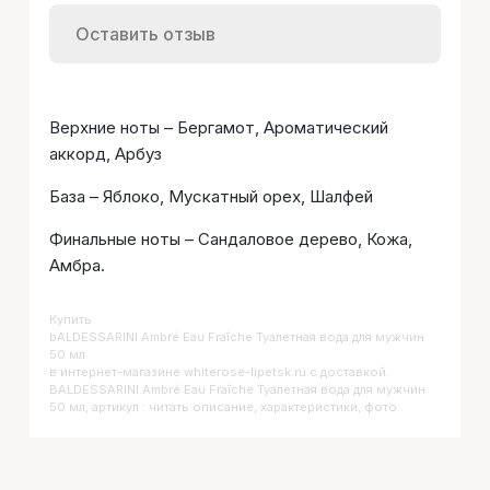
Оставить отзыв
Верхние ноты – Бергамот, Ароматический
аккорд, Арбуз
База – Яблоко, Мускатный орех, Шалфей
Финальные ноты – Сандаловое дерево, Кожа,
Амбра.
Купить
BALDESSARINI Ambré Eau Fraîche Туалетная вода для мужчин
50 мл
в интернет-магазине whiterose-lipetsk.ru с доставкой.
BALDESSARINI Ambré Eau Fraîche Туалетная вода для мужчин
50 мл, артикул : читать описание, характеристики, фото