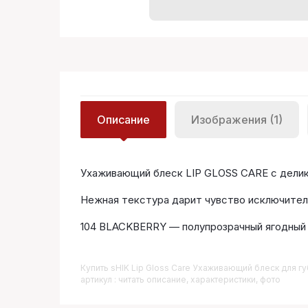
Описание
Изображения (1)
Ухаживающий блеск LIP GLOSS CARE с делика
Нежная текстура дарит чувство исключитель
104 BLACKBERRY — полупрозрачный ягодный
Купить
SHIK Lip Gloss Care Ухаживающий блеск для губ
артикул : читать описание, характеристики, фото