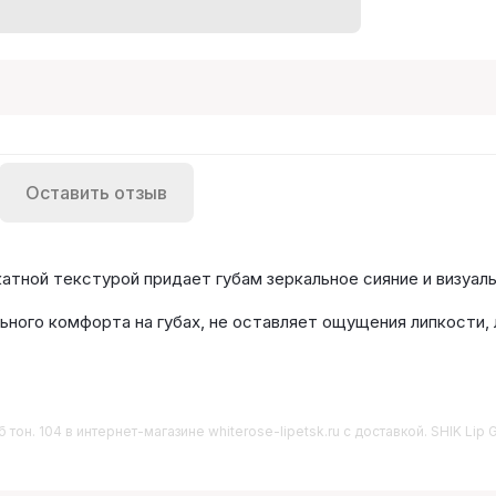
Оставить отзыв
тной текстурой придает губам зеркальное сияние и визуал
ного комфорта на губах, не оставляет ощущения липкости, 
 тон. 104
в интернет-магазине whiterose-lipetsk.ru с доставкой. SHIK Lip