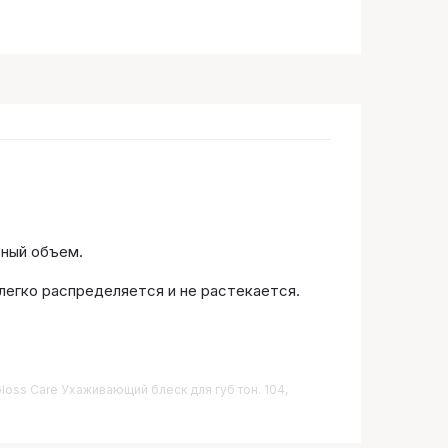
ьный объем.
легко распределяется и не растекается.
 Gloss Care Ухаживающий блеск для губ тон. 104,