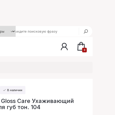
0
В наличии
p Gloss Care Ухаживающий
я губ тон. 104