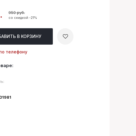
950 руб.
.
со скидкой -21%
БАВИТЬ
В КОРЗИНУ
по телефону
оваре:
ь:
ID1981