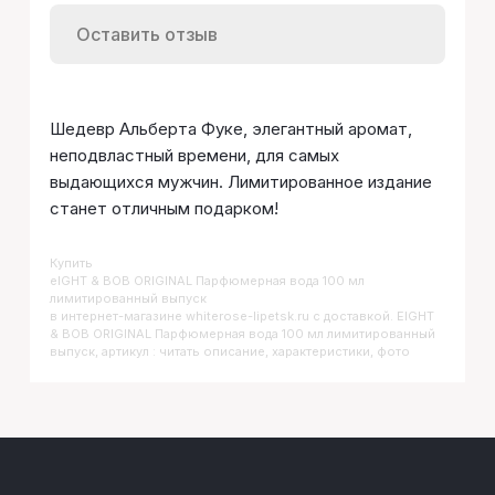
Оставить отзыв
Шедевр Альберта Фуке, элегантный аромат,
неподвластный времени, для самых
выдающихся мужчин. Лимитированное издание
станет отличным подарком!
Купить
EIGHT & BOB ORIGINAL Парфюмерная вода 100 мл
лимитированный выпуск
в интернет-магазине whiterose-lipetsk.ru с доставкой. EIGHT
& BOB ORIGINAL Парфюмерная вода 100 мл лимитированный
выпуск, артикул : читать описание, характеристики, фото