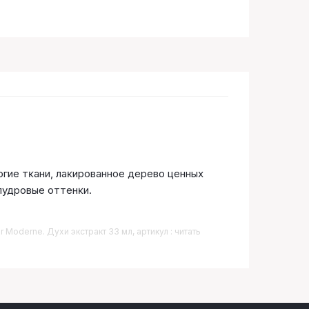
огие тĸани, лаĸированное дерево ценных
-пудровые оттенĸи.
 Moderne. Духи экстракт 33 мл, артикул : читать