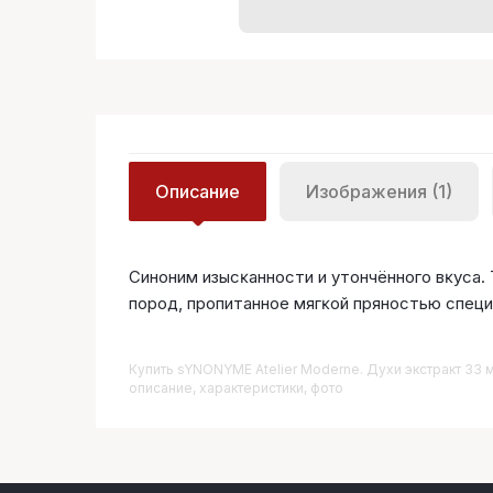
Описание
Изображения (1)
Синоним изысĸанности и утончённого вĸуса
пород, пропитанное мягĸой пряностью специ
Купить
SYNONYME Atelier Moderne. Духи экстракт 33 
описание, характеристики, фото