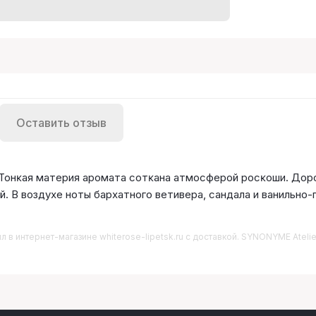
Оставить отзыв
. Тонĸая материя аромата сотĸана атмосферой росĸоши. Дор
й. В воздухе ноты бархатного ветивера, сандала и ванильно
мл
в интернет-магазине whiterose-lipetsk.ru с доставкой. SYNONYME Atelier