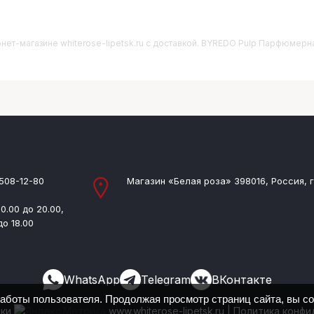
нет-магазине whiterose-lipetsk.ru с доставкой. BYREDO Pulp Парфюмерная
 508-12-80
Магазин «Белая роза» 398016, Россия, г
0.00 до 20.00,
до 18.00
WhatsApp
Telegram
ВКонтакте
работы пользователя. Продолжая просмотр страниц сайта, вы с
ики
www.whiterose-lipetsk.ru
|
Политика конфи