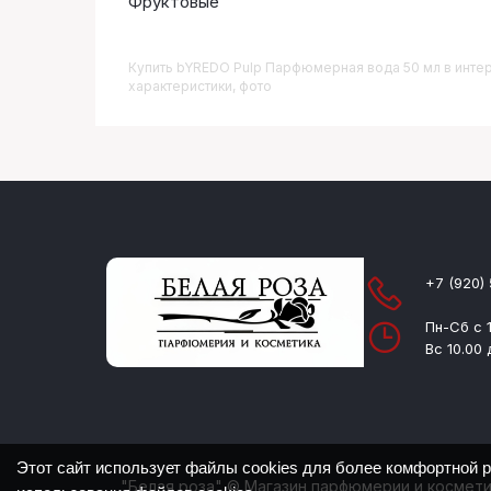
Фруктовые
Купить
BYREDO Pulp Парфюмерная вода 50 мл
в интер
характеристики, фото
+7 (920)
Пн-Сб с 1
Вс 10.00 
Этот сайт использует файлы cookies для более комфортной 
"Белая роза" © Магазин парфюмерии и космет