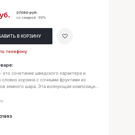
27060 руб.
уб.
со скидкой -39%
БАВИТЬ
В КОРЗИНУ
по телефону
оваре:
 – это сочетание шведского характера и
о словно корзина с сочными фруктами из
ков земного шара. Эта волнующая композиция
 себе звучание спелой, сладостной, сочной
коти с ярким и необузданны...
ь:
ID1893