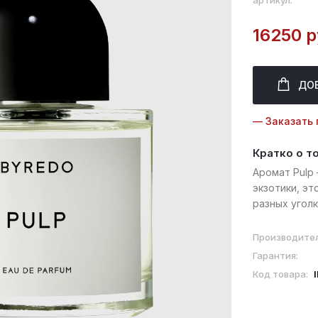
артикул:
16250 р
ДО
— Заказать 
Кратко о т
Аромат Pulp
экзотики, эт
разных угол
воплощает в
фруктовой мя
Производител
Гарантия:
Код товара: