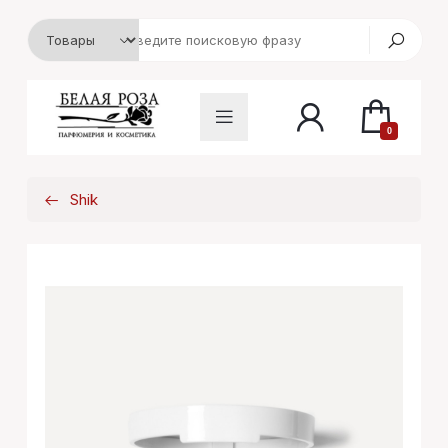
0
Shik