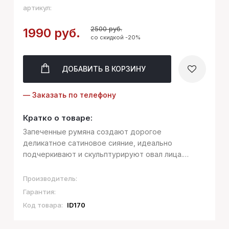
артикул:
2500 руб.
1990 руб.
со скидкой -20%
ДОБАВИТЬ
В КОРЗИНУ
— Заказать по телефону
Кратко о товаре:
Запеченные румяна создают дорогое
деликатное сатиновое сияние, идеально
подчеркивают и скульптурируют овал лица.
Эффект мягкого свечения достигается за счет
особого микса пигмента и слюды. Освежающие
Производитель:
оттенки румян подойдут для любого тона кожи,
Гарантия:
делая е...
Код товара:
ID170