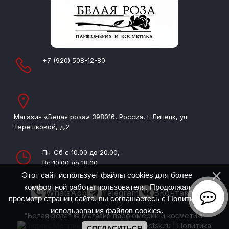
+7 (920) 508-12-80
Магазин «Белая роза» 398016, Россия, г.Липецк, ул.
Терешковой, д.2
Пн-Сб с 10.00 до 20.00,
Вс 10.00 до 18.00
Этот сайт использует файлы cookies для более
комфортной работы пользователя. Продолжая
WhatsApp
Telegram
ВКонтакте
просмотр страниц сайта, вы соглашаетесь с
Политикой
использования файлов cookies
.
"Белая роза" © Магазин парфюмерии и косметики
www.whiterose-lipetsk.ru
|
Политика
СОГЛАСИТЬСЯ