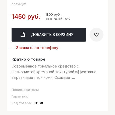
артикул:
1800 руб.
1450 руб.
со скидкой -19%
ДОБАВИТЬ
В КОРЗИНУ
— Заказать по телефону
Кратко о товаре:
Современное тональное средство с
шелковистой кремовой текстурой эффективно
выравнивает тон кожи. Скрывает
несовершенства, уменьшает признаки усталости
и создает безупречное естественное покрытие.
Производитель:
Невесомая формула VELVET COVER FOUNDATION
Гарантия:
абсолютно не о...
Код товара:
ID168