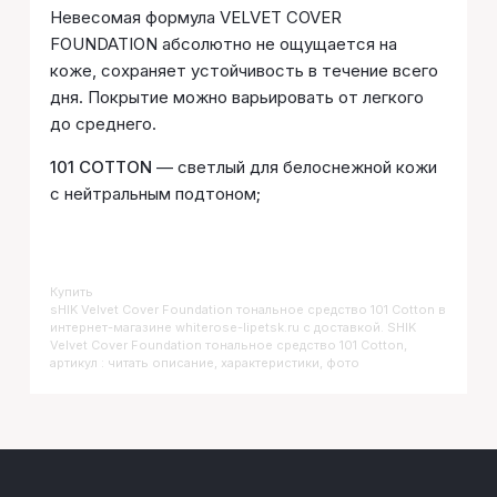
Невесомая формула VELVET COVER
FOUNDATION абсолютно не ощущается на
коже, сохраняет устойчивость в течение всего
дня. Покрытие можно варьировать от легкого
до среднего.
101 COTTON
— светлый для белоснежной кожи
с нейтральным подтоном;
Купить
SHIK Velvet Cover Foundation тональное средство 101 Cotton
в
интернет-магазине whiterose-lipetsk.ru с доставкой. SHIK
Velvet Cover Foundation тональное средство 101 Cotton,
артикул : читать описание, характеристики, фото