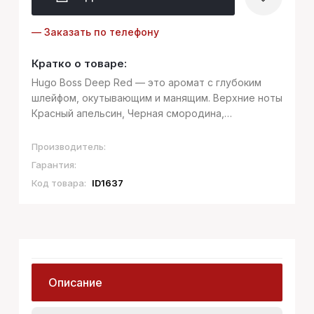
— Заказать по телефону
Кратко о товаре:
Hugo Boss Deep Red — это аромат с глубоким
шлейфом, окутывающим и манящим. Верхние ноты
Красный апельсин, Черная смородина,
Клементин, Груша и Мандарин Ноты сердца
Имбирь, Цветок имбиря, Тубероза, Фрезия и
Производитель:
Семена гибискуса Базовые ноты Ваниль, Са...
Гарантия:
Код товара:
ID1637
Описание