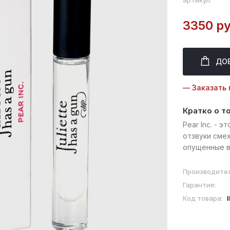
артикул:
3350 ру
ДО
— Заказать 
Кратко о т
Pear Inc. - 
отзвуки смех
опущенные в 
фрукта, соч
свойства. Вс
Производител
Гарантия:
Код товара: