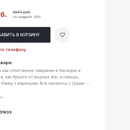
4950 руб.
б.
со скидкой -32%
БАВИТЬ
В КОРЗИНУ
по телефону
оваре:
это как спонтанное свидание в беседке и
а, как брызги от водных игр, и пальцы,
банку с вареньем. Все началось с груши -
етающего в себе манящую форму и бодрящие
его один укус его сочной мякоти ...
ь:
ID1633