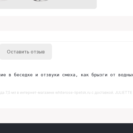
Оставить отзыв
ние в беседке и отзвуки смеха, как брызги от водны
да 7,5 мл
в интернет-магазине whiterose-lipetsk.ru с доставкой. JULIETT