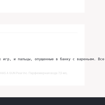
х игр, и пальцы, опущенные в банку с вареньем. Все
E HAS A GUN Pear Inc. Парфюмерная вода 7,5 мл,