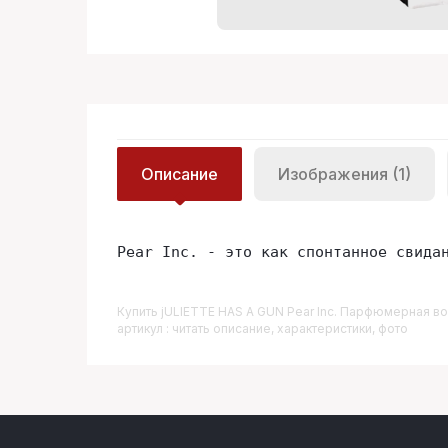
Описание
Изображения (1)
Pear Inc. - это как спонтанное свида
Купить
JULIETTE HAS A GUN Pear Inc. Парфюмерная во
артикул : читать описание, характеристики, фото