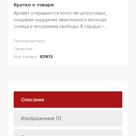
Кратко о товаре:
Аромат открывается золотом цитрусовых,
создавая ощущение авантюрного восхода
солнца и энтузиазма свободы. В сердце –
освежающие яблоко и чёрная смородина,
создающие оживленную летнюю атмосферу.
Производитель:
Мягкий, легкий и сияющий – идеальный спутник н...
Гарантия:
Код товара:
ID1613
Описание
Изображения (1)