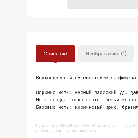
Описание
Изображения (1)
Вдохновленный путешествием парфюмера
Верхние ноты: жженый лаосский уд, дав
Ноты сердца: пало-санто, белый копал,
Базовые ноты: коричневый ирис, брази
Купить
MANCERA Eternal Wood Парфюмерная вода 60
описание, характеристики, фото