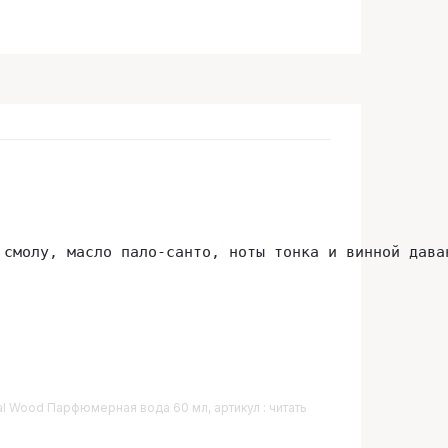
 смолу, масло пало-санто, ноты тонка и винной дава
al Wood Парфюмерная вода 60 мл, артикул : читать