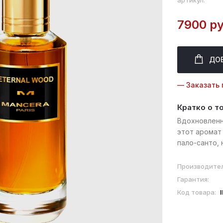
артикул:
7900 ру
ДО
— Заказать 
Кратко о т
Вдохновленн
этот аромат
пало-санто, 
мистический
лесов, погру
Производител
Гарантия:
Код товара: