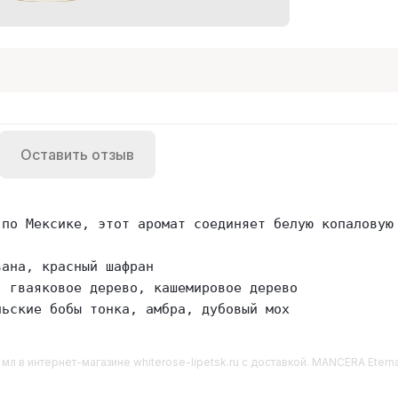
Оставить отзыв
 по Мексике, этот аромат соединяет белую копаловую
ана, красный шафран

 гваяковое дерево, кашемировое дерево

льские бобы тонка, амбра, дубовый мох
 мл
в интернет-магазине whiterose-lipetsk.ru с доставкой. MANCERA Etern