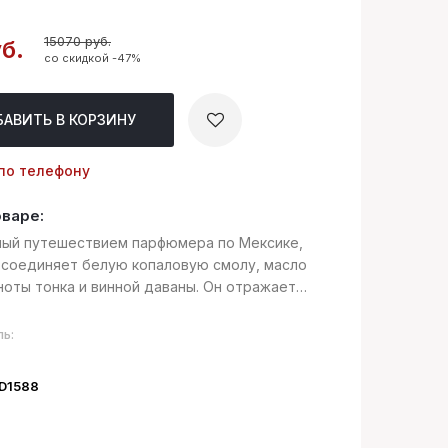
15070 руб.
б.
со скидкой -47%
БАВИТЬ
В КОРЗИНУ
по телефону
оваре:
ый путешествием парфюмера по Мексике,
 соединяет белую копаловую смолу, масло
ноты тонка и винной даваны. Он отражает
 дух древних майя и свежесть тропических
жая в пленительные латиноамерикански...
ь:
ID1588