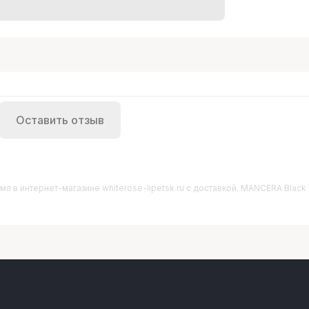
Оставить отзыв
 мл
в интернет-магазине whiterose-lipetsk.ru с доставкой. MANCERA Black 