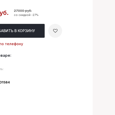
27000 руб.
уб.
со скидкой -27%
БАВИТЬ
В КОРЗИНУ
по телефону
оваре:
ь:
ID1584