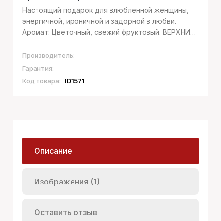
Настоящий подарок для влюбленной женщины,
энергичной, ироничной и задорной в любви.
Аромат: Цветочный, свежий фруктовый. ВЕРХНИЕ
НОТЫ: Красная смородина, Грейпфрут, Лимон,
Апельсин; СРЕДНИЕ НОТЫ: Камыш, Ландыш,
Производитель:
Корица; ШЛЕЙФ: Древесина танака, Кедр, Му...
Гарантия:
Код товара:
ID1571
Описание
Изображения (1)
Оставить отзыв