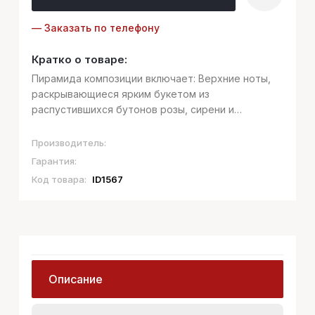
— Заказать по телефону
Кратко о товаре:
Пирамида композиции включает: Верхние ноты,
раскрывающиеся ярким букетом из
распустившихся бутонов розы, сирени и
абрикосового цвета, растворенного в сочном
персиковом нектаре и свежести ландыша. В
Производитель:
продолжении звучат кислые аккорды ананаса,
Гарантия:
смягченного...
Код товара:
ID1567
Описание