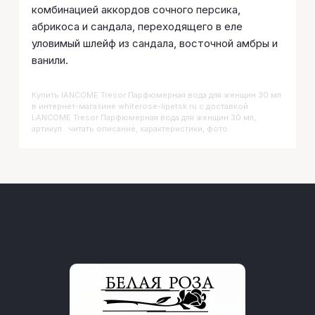
комбинацией аккордов сочного персика,
абрикоса и сандала, переходящего в еле
уловимый шлейф из сандала, восточной амбры и
ванили.
Купить
LANCOME Tresor Парфюмерная вода для женщин 30 мл
в интернет-магазине whiterose-lipetsk.ru с доставкой.
LANCOME Tresor Парфюмерная вода для женщин 30 мл,
артикул : читать описание, характеристики, фото