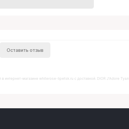
Оставить отзыв
л
в интернет-магазине whiterose-lipetsk.ru с доставкой. DIOR J'Adore Туал