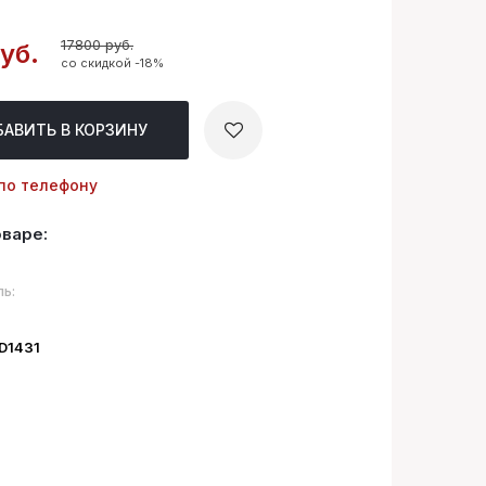
17800 руб.
уб.
со скидкой -18%
БАВИТЬ
В КОРЗИНУ
по телефону
оваре:
ь:
ID1431