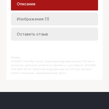
Описание
Изображения (1)
Оставить отзыв
Купить
BOGART One Man Show Туалетная вода для мужчин 100 мл
в
интернет-магазине whiterose-lipetsk.ru с доставкой. BOGART
One Man Show Туалетная вода для мужчин 100 мл, артикул :
читать описание, характеристики, фото