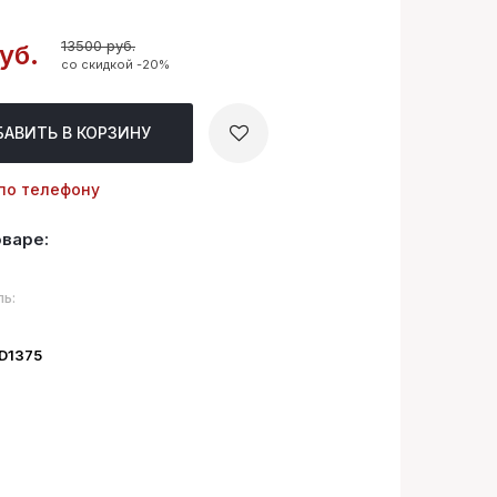
13500 руб.
уб.
со скидкой -20%
БАВИТЬ
В КОРЗИНУ
по телефону
оваре:
ь:
ID1375