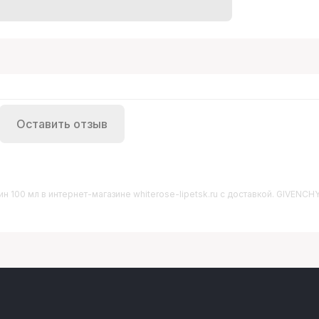
Оставить отзыв
ин 100 мл
в интернет-магазине whiterose-lipetsk.ru с доставкой. GIVENCH