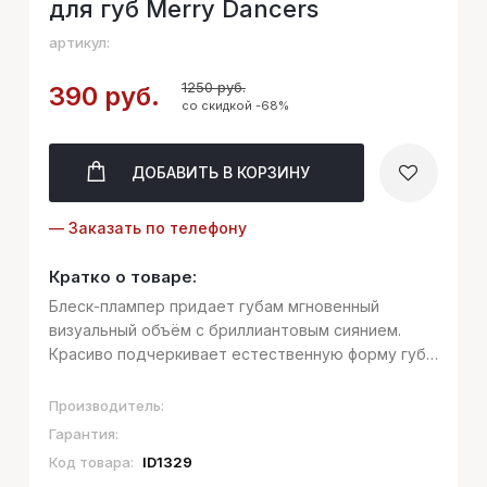
для губ Merry Dancers
артикул:
1250 руб.
390 руб.
со скидкой -68%
ДОБАВИТЬ
В КОРЗИНУ
— Заказать по телефону
Кратко о товаре:
Блеск-плампер придает губам мгновенный
визуальный объём с бриллиантовым сиянием.
Красиво подчеркивает естественную форму губ
и делает её более выразительной. Его легкая
текстура с сияющими частицами комфортно
Производитель:
ощущается на губах в течение дня. Merry dan...
Гарантия:
Код товара:
ID1329