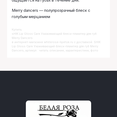
ощущается на губах в течение дня.
Merry dancers — полупрозрачный блеск с
голубым мерцанием
Купить
SHIK Lip Gloss Care Ухаживающий блеск-плампер для губ
Merry Dancers
в интернет-магазине whiterose-lipetsk.ru с доставкой. SHIK
Lip Gloss Care Ухаживающий блеск-плампер для губ Merry
Dancers, артикул : читать описание, характеристики, фото