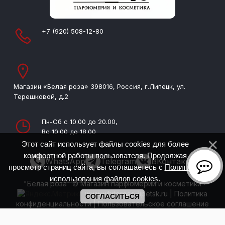
+7 (920) 508-12-80
Магазин «Белая роза» 398016, Россия, г.Липецк, ул.
Терешковой, д.2
Пн-Сб с 10.00 до 20.00,
Вс 10.00 до 18.00
Этот сайт использует файлы cookies для более
комфортной работы пользователя. Продолжая
WhatsApp
Telegram
ВКонтакте
просмотр страниц сайта, вы соглашаетесь с
Политикой
использования файлов cookies
.
"Белая роза" © Магазин парфюмерии и косметики
www.whiterose-lipetsk.ru
|
Политика
СОГЛАСИТЬСЯ
конфиденциальности
|
Пользовательское соглашение