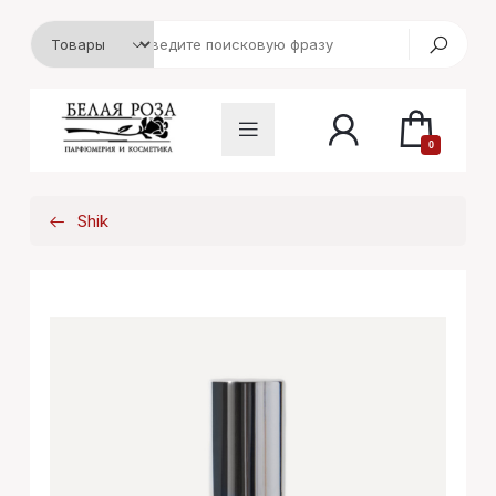
0
Shik