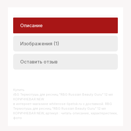
Описание
Изображения (1)
Оставить отзыв
Купить
RBG Термотушь для ресниц "RBG Russian Beauty Guru" 12 мл
КОРИЧНЕВАЯ NEW
в интернет-магазине whiterose-lipetsk.ru с доставкой. RBG
Термотушь для ресниц "RBG Russian Beauty Guru" 12 мл
КОРИЧНЕВАЯ NEW, артикул : читать описание, характеристики,
фото