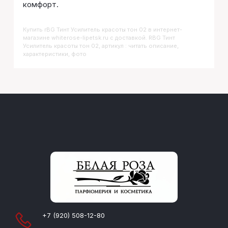
комфорт.
Купить
RBG Тинт Усилитель красоты тон 02
в интернет-
магазине whiterose-lipetsk.ru с доставкой. RBG Тинт
Усилитель красоты тон 02, артикул : читать описание,
характеристики, фото
+7 (920) 508-12-80