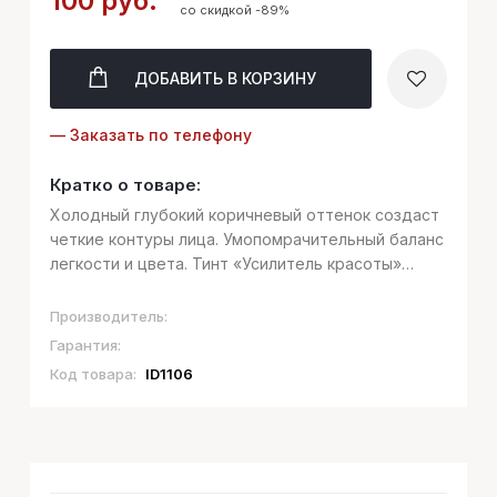
100 руб.
со скидкой -89%
ДОБАВИТЬ
В КОРЗИНУ
— Заказать по телефону
Кратко о товаре:
Холодный глубокий коричневый оттенок создаст
четкие контуры лица. Умопомрачительный баланс
легкости и цвета. Тинт «Усилитель красоты»
создает тончайшую дымку, преображающую
черты лица, словно магический инструмент.
Производитель:
Мягкая бархатистая тексту...
Гарантия:
Код товара:
ID1106