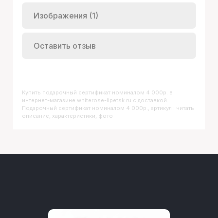
Изображения (1)
Оставить отзыв
Купить
Подарочный сертификат номиналом 4 000р.
в
интернет-магазине whiterose-lipetsk.ru с доставкой.
Подарочный сертификат номиналом 4 000р., артикул : читать
описание, характеристики, фото